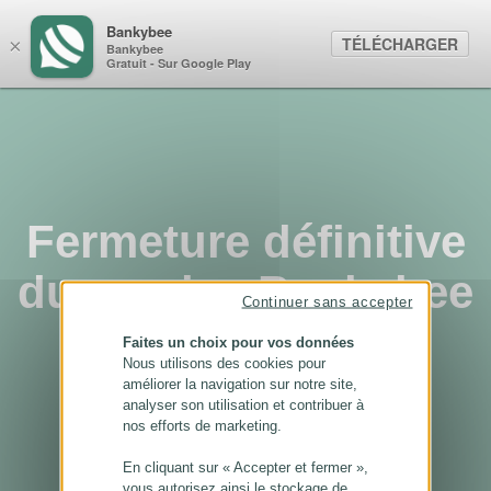
Panneau de gestion des cookies
Bankybee
TÉLÉCHARGER
×
Bankybee
Gratuit - Sur Google Play
Fermeture définitive
du service Bankybee
Continuer sans accepter
...
Faites un choix pour vos données
Nous utilisons des cookies pour
améliorer la navigation sur notre site,
analyser son utilisation et contribuer à
nos efforts de marketing.
En cliquant sur « Accepter et fermer »,
vous autorisez ainsi le stockage de