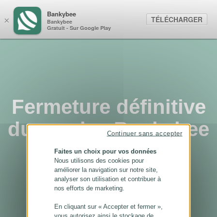
Panneau de gestion des cookies
Bankybee
TÉLÉCHARGER
×
Bankybee
Gratuit - Sur Google Play
Fermeture définitive
du service Bankybee
Continuer sans accepter
...
Faites un choix pour vos données
Nous utilisons des cookies pour
améliorer la navigation sur notre site,
analyser son utilisation et contribuer à
nos efforts de marketing.
En cliquant sur « Accepter et fermer »,
vous autorisez ainsi le stockage de