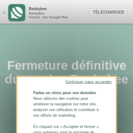
Panneau de gestion des cookies
Bankybee
TÉLÉCHARGER
×
Bankybee
Gratuit - Sur Google Play
Fermeture définitive
du service Bankybee
Continuer sans accepter
...
Faites un choix pour vos données
Nous utilisons des cookies pour
améliorer la navigation sur notre site,
analyser son utilisation et contribuer à
nos efforts de marketing.
En cliquant sur « Accepter et fermer »,
vous autorisez ainsi le stockage de