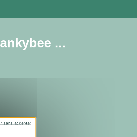
ankybee ...
er sans accepter