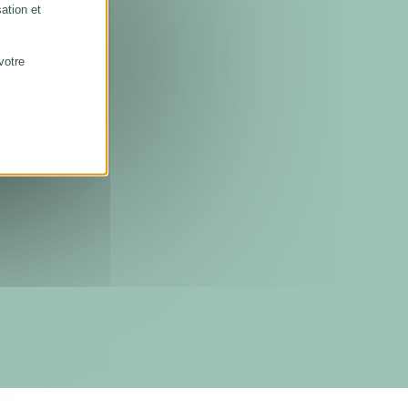
sation et
votre