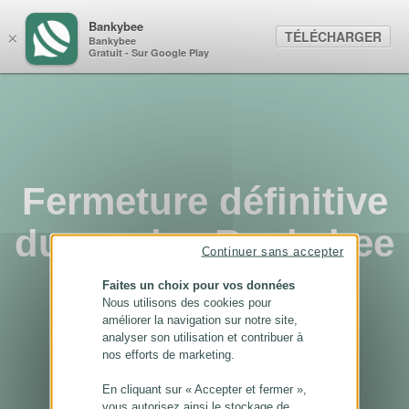
Panneau de gestion des cookies
Bankybee
TÉLÉCHARGER
×
Bankybee
Gratuit - Sur Google Play
Fermeture définitive
du service Bankybee
Continuer sans accepter
...
Faites un choix pour vos données
Nous utilisons des cookies pour
améliorer la navigation sur notre site,
analyser son utilisation et contribuer à
nos efforts de marketing.
En cliquant sur « Accepter et fermer »,
vous autorisez ainsi le stockage de