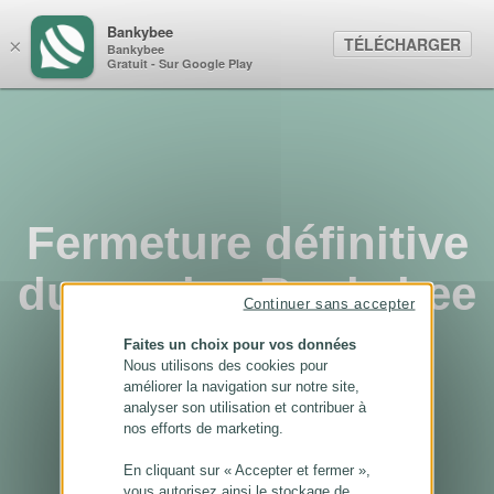
Panneau de gestion des cookies
Bankybee
TÉLÉCHARGER
×
Bankybee
Gratuit - Sur Google Play
Fermeture définitive
du service Bankybee
Continuer sans accepter
...
Faites un choix pour vos données
Nous utilisons des cookies pour
améliorer la navigation sur notre site,
analyser son utilisation et contribuer à
nos efforts de marketing.
En cliquant sur « Accepter et fermer »,
vous autorisez ainsi le stockage de