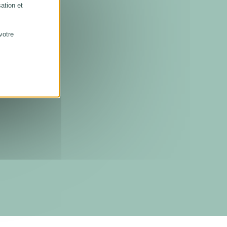
sation et
votre