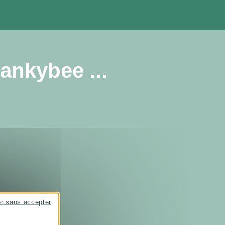
ankybee ...
er sans accepter