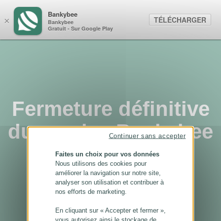
Panneau de gestion des cookies
Bankybee
TÉLÉCHARGER
×
Bankybee
Gratuit - Sur Google Play
Fermeture définitive
du service Bankybee
Continuer sans accepter
...
Faites un choix pour vos données
Nous utilisons des cookies pour
améliorer la navigation sur notre site,
analyser son utilisation et contribuer à
nos efforts de marketing.
En cliquant sur « Accepter et fermer »,
vous autorisez ainsi le stockage de