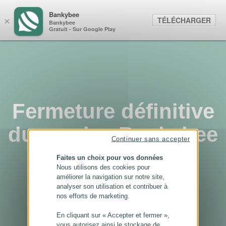
Panneau de gestion des cookies
Bankybee
TÉLÉCHARGER
×
Bankybee
Gratuit - Sur Google Play
Fermeture définitive
du service Bankybee
Continuer sans accepter
...
Faites un choix pour vos données
Nous utilisons des cookies pour
améliorer la navigation sur notre site,
analyser son utilisation et contribuer à
nos efforts de marketing.
En cliquant sur « Accepter et fermer »,
vous autorisez ainsi le stockage de