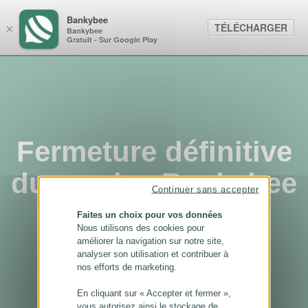
Panneau de gestion des cookies
Bankybee
TÉLÉCHARGER
×
Bankybee
Gratuit - Sur Google Play
Fermeture définitive
du service Bankybee
Continuer sans accepter
...
Faites un choix pour vos données
Nous utilisons des cookies pour
améliorer la navigation sur notre site,
analyser son utilisation et contribuer à
nos efforts de marketing.
En cliquant sur « Accepter et fermer »,
vous autorisez ainsi le stockage de