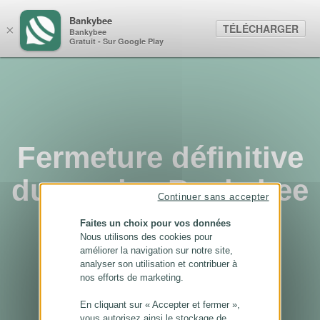
Panneau de gestion des cookies
Bankybee
TÉLÉCHARGER
×
Bankybee
Gratuit - Sur Google Play
Fermeture définitive
du service Bankybee
Continuer sans accepter
...
Faites un choix pour vos données
Nous utilisons des cookies pour
améliorer la navigation sur notre site,
analyser son utilisation et contribuer à
nos efforts de marketing.
En cliquant sur « Accepter et fermer »,
vous autorisez ainsi le stockage de