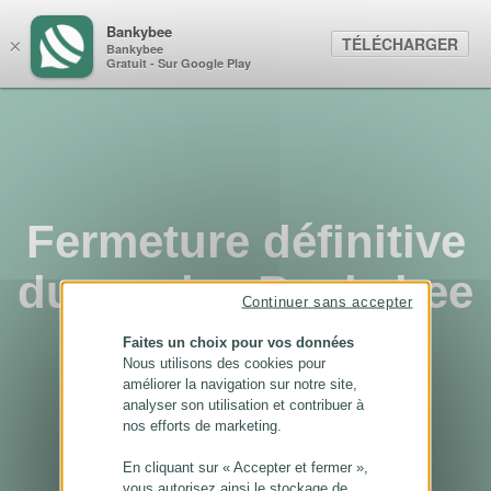
Panneau de gestion des cookies
Bankybee
TÉLÉCHARGER
×
Bankybee
Gratuit - Sur Google Play
Fermeture définitive
du service Bankybee
Continuer sans accepter
...
Faites un choix pour vos données
Nous utilisons des cookies pour
améliorer la navigation sur notre site,
analyser son utilisation et contribuer à
nos efforts de marketing.
En cliquant sur « Accepter et fermer »,
vous autorisez ainsi le stockage de