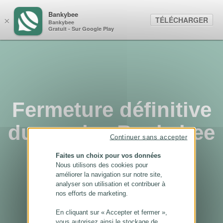
Panneau de gestion des cookies
Bankybee
TÉLÉCHARGER
×
Bankybee
Gratuit - Sur Google Play
Fermeture définitive
du service Bankybee
Continuer sans accepter
...
Faites un choix pour vos données
Nous utilisons des cookies pour
améliorer la navigation sur notre site,
analyser son utilisation et contribuer à
nos efforts de marketing.
En cliquant sur « Accepter et fermer »,
vous autorisez ainsi le stockage de