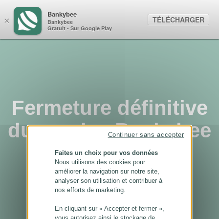
Panneau de gestion des cookies
Bankybee
TÉLÉCHARGER
×
Bankybee
Gratuit - Sur Google Play
Fermeture définitive
du service Bankybee
Continuer sans accepter
...
Faites un choix pour vos données
Nous utilisons des cookies pour
améliorer la navigation sur notre site,
analyser son utilisation et contribuer à
nos efforts de marketing.
En cliquant sur « Accepter et fermer »,
vous autorisez ainsi le stockage de