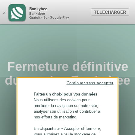
Panneau de gestion des cookies
Bankybee
TÉLÉCHARGER
×
Bankybee
Gratuit - Sur Google Play
Fermeture définitive
du service Bankybee
Continuer sans accepter
...
Faites un choix pour vos données
Nous utilisons des cookies pour
améliorer la navigation sur notre site,
analyser son utilisation et contribuer à
nos efforts de marketing.
En cliquant sur « Accepter et fermer »,
vous autorisez ainsi le stockage de