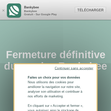
Panneau de gestion des cookies
Bankybee
TÉLÉCHARGER
×
Bankybee
Gratuit - Sur Google Play
Fermeture définitive
du service Bankybee
Continuer sans accepter
...
Faites un choix pour vos données
Nous utilisons des cookies pour
améliorer la navigation sur notre site,
analyser son utilisation et contribuer à
nos efforts de marketing.
En cliquant sur « Accepter et fermer »,
vous autorisez ainsi le stockage de