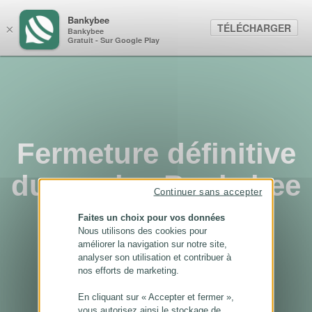
Panneau de gestion des cookies
Bankybee
TÉLÉCHARGER
×
Bankybee
Gratuit - Sur Google Play
Fermeture définitive
du service Bankybee
Continuer sans accepter
...
Faites un choix pour vos données
Nous utilisons des cookies pour
améliorer la navigation sur notre site,
analyser son utilisation et contribuer à
nos efforts de marketing.
En cliquant sur « Accepter et fermer »,
vous autorisez ainsi le stockage de