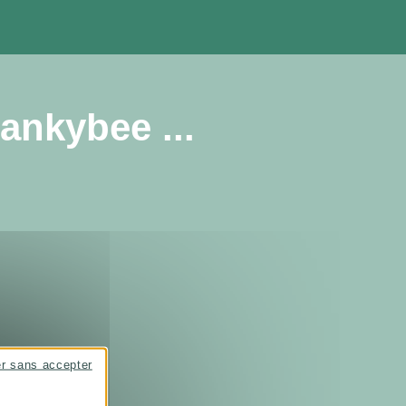
ankybee ...
er sans accepter