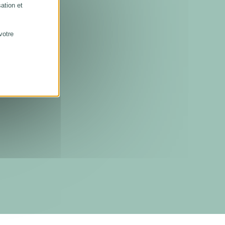
sation et
votre