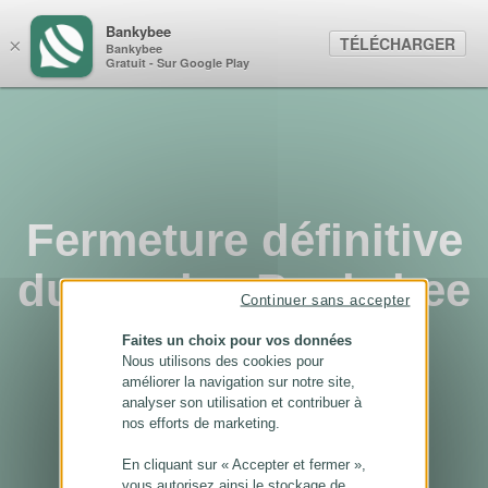
Panneau de gestion des cookies
Bankybee
TÉLÉCHARGER
×
Bankybee
Gratuit - Sur Google Play
Fermeture définitive
du service Bankybee
Continuer sans accepter
...
Faites un choix pour vos données
Nous utilisons des cookies pour
améliorer la navigation sur notre site,
analyser son utilisation et contribuer à
nos efforts de marketing.
En cliquant sur « Accepter et fermer »,
vous autorisez ainsi le stockage de