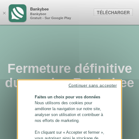
Panneau de gestion des cookies
Bankybee
TÉLÉCHARGER
×
Bankybee
Gratuit - Sur Google Play
Fermeture définitive
du service Bankybee
Continuer sans accepter
...
Faites un choix pour vos données
Nous utilisons des cookies pour
améliorer la navigation sur notre site,
analyser son utilisation et contribuer à
nos efforts de marketing.
En cliquant sur « Accepter et fermer »,
vous autorisez ainsi le stockage de