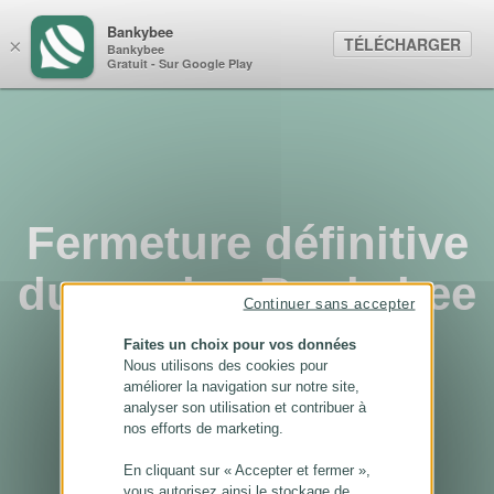
Panneau de gestion des cookies
Bankybee
TÉLÉCHARGER
×
Bankybee
Gratuit - Sur Google Play
Fermeture définitive
du service Bankybee
Continuer sans accepter
...
Faites un choix pour vos données
Nous utilisons des cookies pour
améliorer la navigation sur notre site,
analyser son utilisation et contribuer à
nos efforts de marketing.
En cliquant sur « Accepter et fermer »,
vous autorisez ainsi le stockage de