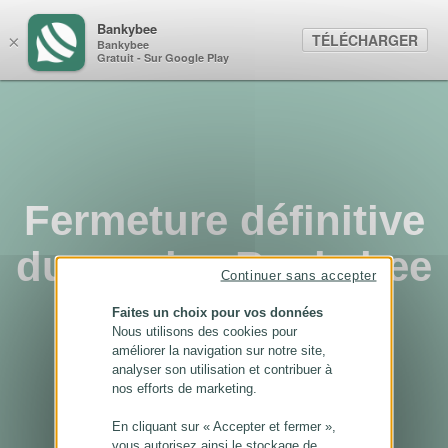
Panneau de gestion des cookies
Bankybee
TÉLÉCHARGER
×
Bankybee
Gratuit - Sur Google Play
Fermeture définitive
du service Bankybee
Continuer sans accepter
...
Faites un choix pour vos données
Nous utilisons des cookies pour
améliorer la navigation sur notre site,
analyser son utilisation et contribuer à
nos efforts de marketing.
En cliquant sur « Accepter et fermer »,
vous autorisez ainsi le stockage de