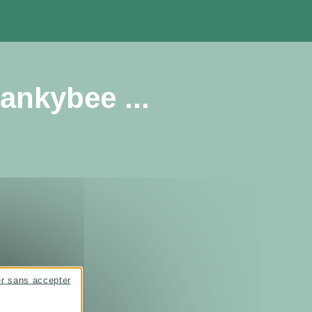
ankybee ...
er sans accepter