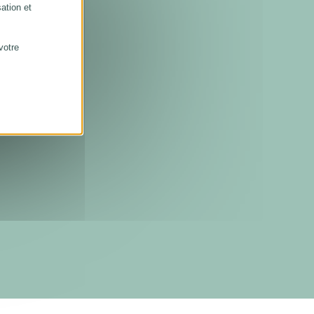
sation et
votre