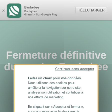
Panneau de gestion des cookies
Bankybee
TÉLÉCHARGER
×
Bankybee
Gratuit - Sur Google Play
Fermeture définitive
du service Bankybee
Continuer sans accepter
...
Faites un choix pour vos données
Nous utilisons des cookies pour
améliorer la navigation sur notre site,
analyser son utilisation et contribuer à
nos efforts de marketing.
En cliquant sur « Accepter et fermer »,
vous autorisez ainsi le stockage de