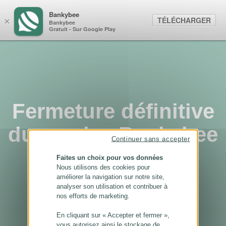
Panneau de gestion des cookies
Bankybee
TÉLÉCHARGER
×
Bankybee
Gratuit - Sur Google Play
Fermeture définitive
du service Bankybee
Continuer sans accepter
...
Faites un choix pour vos données
Nous utilisons des cookies pour
améliorer la navigation sur notre site,
analyser son utilisation et contribuer à
nos efforts de marketing.
En cliquant sur « Accepter et fermer »,
vous autorisez ainsi le stockage de