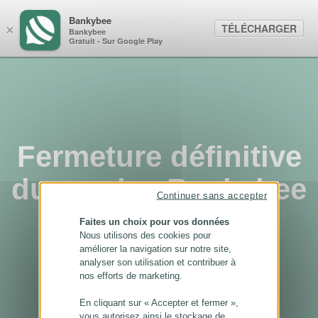
Panneau de gestion des cookies
Bankybee
TÉLÉCHARGER
×
Bankybee
Gratuit - Sur Google Play
Fermeture définitive
du service Bankybee
Continuer sans accepter
...
Faites un choix pour vos données
Nous utilisons des cookies pour
améliorer la navigation sur notre site,
analyser son utilisation et contribuer à
nos efforts de marketing.
En cliquant sur « Accepter et fermer »,
vous autorisez ainsi le stockage de