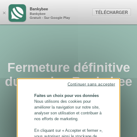
Panneau de gestion des cookies
Bankybee
TÉLÉCHARGER
×
Bankybee
Gratuit - Sur Google Play
Fermeture définitive
du service Bankybee
Continuer sans accepter
...
Faites un choix pour vos données
Nous utilisons des cookies pour
améliorer la navigation sur notre site,
analyser son utilisation et contribuer à
nos efforts de marketing.
En cliquant sur « Accepter et fermer »,
vous autorisez ainsi le stockage de