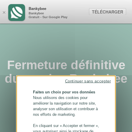
Panneau de gestion des cookies
Bankybee
TÉLÉCHARGER
×
Bankybee
Gratuit - Sur Google Play
Fermeture définitive
du service Bankybee
Continuer sans accepter
...
Faites un choix pour vos données
Nous utilisons des cookies pour
améliorer la navigation sur notre site,
analyser son utilisation et contribuer à
nos efforts de marketing.
En cliquant sur « Accepter et fermer »,
vous autorisez ainsi le stockage de