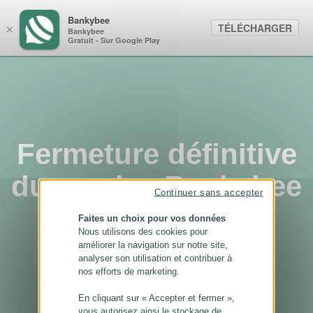
Panneau de gestion des cookies
Bankybee
TÉLÉCHARGER
×
Bankybee
Gratuit - Sur Google Play
Fermeture définitive
du service Bankybee
Continuer sans accepter
...
Faites un choix pour vos données
Nous utilisons des cookies pour
améliorer la navigation sur notre site,
analyser son utilisation et contribuer à
nos efforts de marketing.
En cliquant sur « Accepter et fermer »,
vous autorisez ainsi le stockage de