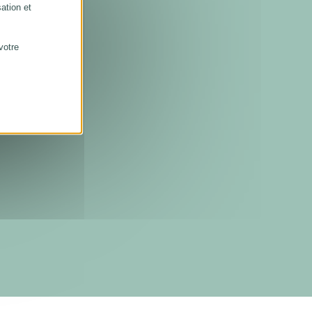
sation et
votre