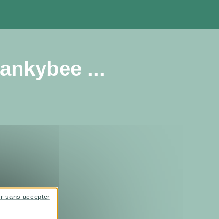
ankybee ...
er sans accepter