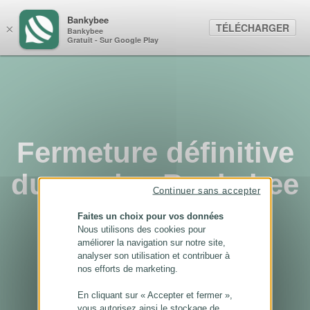
Panneau de gestion des cookies
Bankybee
TÉLÉCHARGER
×
Bankybee
Gratuit - Sur Google Play
Fermeture définitive
du service Bankybee
Continuer sans accepter
...
Faites un choix pour vos données
Nous utilisons des cookies pour
améliorer la navigation sur notre site,
analyser son utilisation et contribuer à
nos efforts de marketing.
En cliquant sur « Accepter et fermer »,
vous autorisez ainsi le stockage de