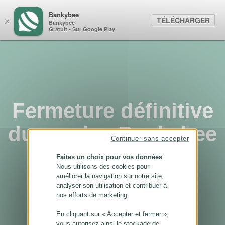
Panneau de gestion des cookies
Bankybee
TÉLÉCHARGER
×
Bankybee
Gratuit - Sur Google Play
Fermeture définitive
du service Bankybee
Continuer sans accepter
...
Faites un choix pour vos données
Nous utilisons des cookies pour
améliorer la navigation sur notre site,
analyser son utilisation et contribuer à
nos efforts de marketing.
En cliquant sur « Accepter et fermer »,
vous autorisez ainsi le stockage de