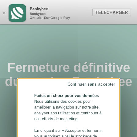
Panneau de gestion des cookies
Bankybee
TÉLÉCHARGER
×
Bankybee
Gratuit - Sur Google Play
Fermeture définitive
du service Bankybee
Continuer sans accepter
...
Faites un choix pour vos données
Nous utilisons des cookies pour
améliorer la navigation sur notre site,
analyser son utilisation et contribuer à
nos efforts de marketing.
En cliquant sur « Accepter et fermer »,
vous autorisez ainsi le stockage de