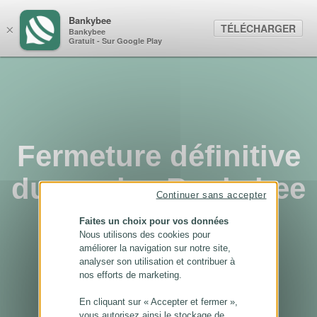
Panneau de gestion des cookies
Bankybee
TÉLÉCHARGER
×
Bankybee
Gratuit - Sur Google Play
Fermeture définitive
du service Bankybee
Continuer sans accepter
...
Faites un choix pour vos données
Nous utilisons des cookies pour
améliorer la navigation sur notre site,
analyser son utilisation et contribuer à
nos efforts de marketing.
En cliquant sur « Accepter et fermer »,
vous autorisez ainsi le stockage de