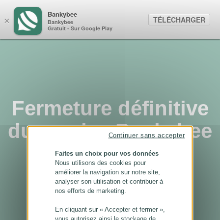
Panneau de gestion des cookies
Bankybee
TÉLÉCHARGER
×
Bankybee
Gratuit - Sur Google Play
Fermeture définitive
du service Bankybee
Continuer sans accepter
...
Faites un choix pour vos données
Nous utilisons des cookies pour
améliorer la navigation sur notre site,
analyser son utilisation et contribuer à
nos efforts de marketing.
En cliquant sur « Accepter et fermer »,
vous autorisez ainsi le stockage de